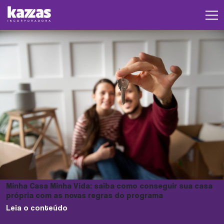
Minha Casa Minha Vida: saiba como conseguir sua casa
própria com as novas regras do programa
Leia o conteúdo