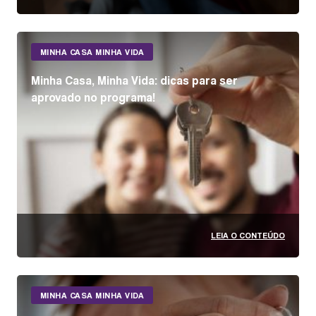
MINHA CASA MINHA VIDA
Minha Casa, Minha Vida: dicas para ser
aprovado no programa!
LEIA O CONTEÚDO
MINHA CASA MINHA VIDA