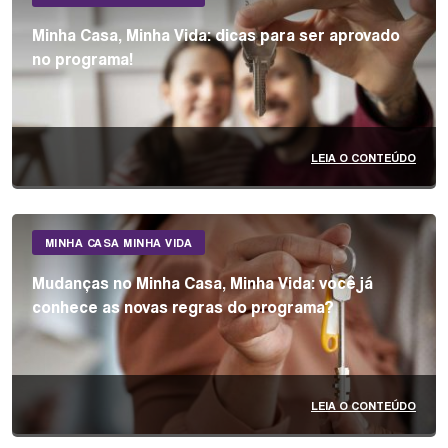
Minha Casa, Minha Vida: dicas para ser aprovado
no programa!
LEIA O CONTEÚDO
MINHA CASA MINHA VIDA
Mudanças no Minha Casa, Minha Vida: você já
conhece as novas regras do programa?
LEIA O CONTEÚDO