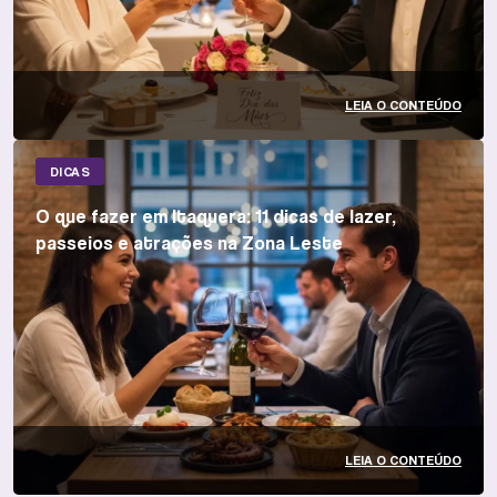
LEIA O CONTEÚDO
DICAS
O que fazer em Itaquera: 11 dicas de lazer,
passeios e atrações na Zona Leste
LEIA O CONTEÚDO