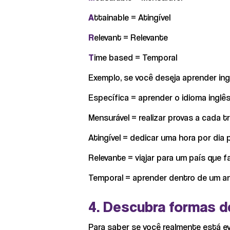
A
ttainable = Atingível
R
elevant = Relevante
T
ime based = Temporal
Exemplo, se você deseja aprender ing
Específica = aprender o idioma inglê
Mensurável = realizar provas a cada t
Atingível = dedicar uma hora por dia 
Relevante = viajar para um país que f
Temporal = aprender dentro de um a
4. Descubra formas 
Para saber se você realmente está ev