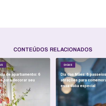
CONTEÚDOS RELACIONADOS
AS
DICAS
da de apartamento: 6
Dia das Mães: 8 passeios
as para decorar seu
atrações para comemor
aço
essa data especial