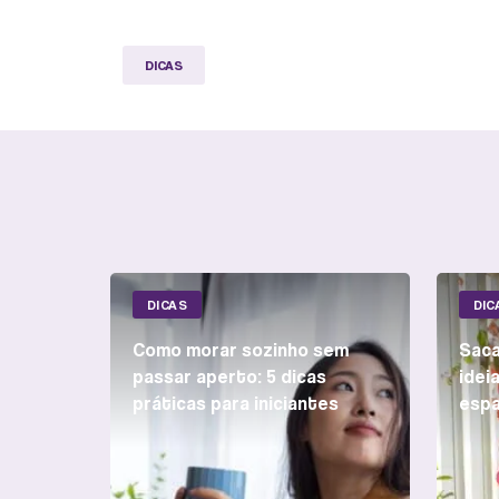
DICAS
DICAS
DIC
Como morar sozinho sem
Saca
passar aperto: 5 dicas
idei
práticas para iniciantes
esp