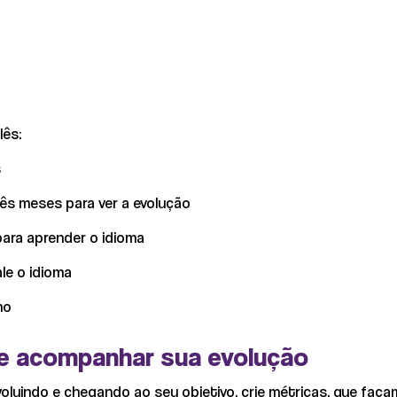
lês:
s
rês meses para ver a evolução
para aprender o idioma
ale o idioma
no
de acompanhar sua evolução
oluindo e chegando ao seu objetivo, crie métricas, que faç