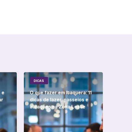
DICAS
 e
O que fazer em Itaquera: 11
ar
dicas de lazer, passeios e
atrações na Zona Leste