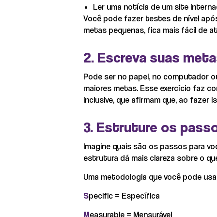
Ler uma notícia de um site internac
Você pode fazer testes de nível ap
metas pequenas, fica mais fácil de a
2. Escreva suas met
Pode ser no papel, no computador ou 
maiores metas. Esse exercício faz c
inclusive, que afirmam que, ao faze
3. Estruture os pass
Imagine quais são os passos para você
estrutura dá mais clareza sobre o qu
Uma metodologia que você pode usar
S
pecific = Específica
M
easurable = Mensurável