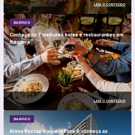
LEIA O CONTEÚDO
BAIRROS
Conheça os 7 melhores bares e restaurantes em
Itaquera
LEIA O CONTEÚDO
BAIRROS
Arena Kazzas Itaquera Fase 4: conheça as