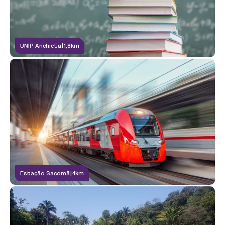
UNIP Anchieta
|
1,8km
SALÃO DE FESTAS
Maio/26
Estação Sacomã
|
4km
FITNESS