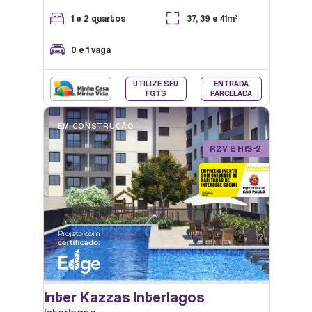
1 e 2 quartos
37, 39 e 41m²
0 e 1 vaga
PORTARIA
UTILIZE SEU
ENTRADA
FGTS
PARCELADA
EM CONSTRUÇÃO
R2V E HIS-2
QUADRA
Inter Kazzas Interlagos