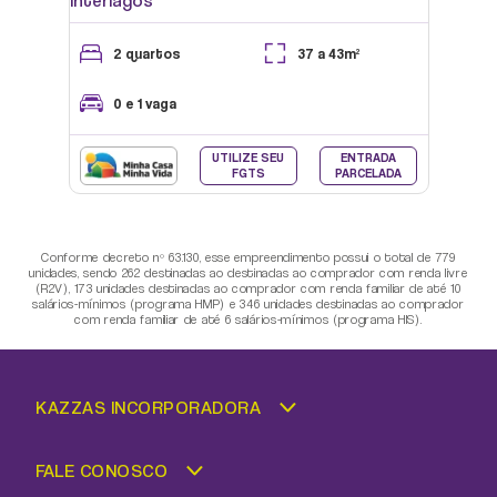
Interlagos
2 quartos
37 a 43m²
0 e 1 vaga
UTILIZE SEU
ENTRADA
FGTS
PARCELADA
Conforme decreto nº 63.130, esse empreendimento possui o total de 779
unidades, sendo 262 destinadas ao destinadas ao comprador com renda livre
(R2V), 173 unidades destinadas ao comprador com renda familiar de até 10
SKATE PARK
salários-mínimos (programa HMP) e 346 unidades destinadas ao comprador
com renda familiar de até 6 salários-mínimos (programa HIS).
KAZZAS INCORPORADORA
FALE CONOSCO