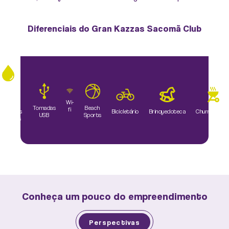
Diferenciais do Gran Kazzas Sacomã Club
Tubos
PPR/PEX
Wi-
nas
Beach
Tomadas
fi
stalações
Brinquedoteca
Churrasqueir
Bicicletário
Sports
USB
idráulicas
e águas
quentes
Conheça um pouco do empreendimento
Perspectivas