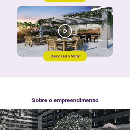
PLANTA TIPO 11 - R04- 50,53M²
CHUTE A GOL
Decorado 50m²
Sobre o empreendimento
PLANTA TIPO 09 -R04 - 49,16M²