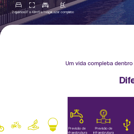
2 quartos
37 a 43m²
0 e 1 vaga
Lazer completo
Um vida completa dentro e
Dif
Previsão de
Previsão de
infraestrutura
infraestrutura