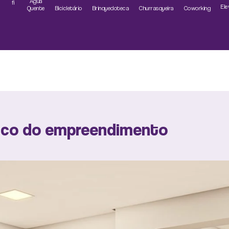
Água
fi
El
Quente
Brinquedoteca
Churrasqueira
Coworking
Bicicletário
co do empreendimento