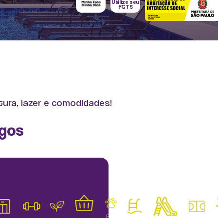
Utilize seu
FGTS
tura, lazer e comodidades!
agos
Pet