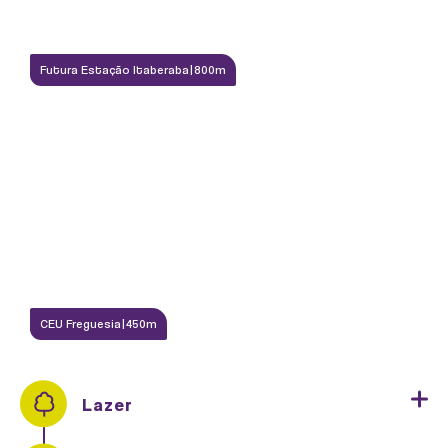
Futura Estação Itaberaba
|
800m
PISCINA
CEU Freguesia
|
450m
LOBBY
Lazer