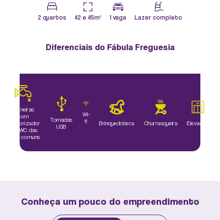
2 quartos
42 e 45m²
1 vaga
Lazer completo
Diferenciais do Fábula Freguesia
Torneiras
Wi-
com
Tomadas
fi
temporizador
Brinquedoteca
Churrasqueira
Elevador
USB
nos WC das
áreas comuns
Conheça um pouco do empreendimento