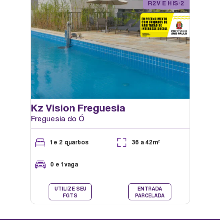
R2V E HIS-2
SALÃO DE FESTAS
Kz Vision Freguesia
Freguesia do Ó
1 e 2 quartos
36 a 42m²
0 e 1 vaga
SALÃO DE JOGOS
UTILIZE SEU
ENTRADA
FGTS
PARCELADA