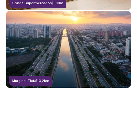
Sonda Supermercados
|
300m
BRINQUEDOTECA
Marginal Tietê
|
3,2km
PISCINA INFANTIL