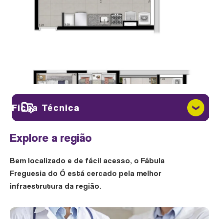
CHURRASQUEIRA
PLANTA 45M² - 2 DORM
Ficha Técnica
Projeto arquitetônico:
Explore a região
Gaaz Arquitetos
Projeto de interiores:
Bem localizado e de fácil acesso, o Fábula
BRINQUEDOTECA
Claudia Albertini
Freguesia do Ó está cercado pela melhor
Projeto paisagístico:
PLANTA 42M² - 2 DORM
infraestrutura da região.
K+M Paisagismo
Área do terreno:
3.073m²