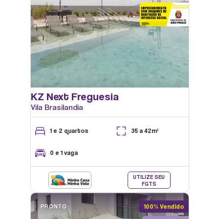
KZ Next Freguesia
Vila Brasilandia
ESTAREXTERNO
1 e 2 quartos
35 a 42m²
0 e 1 vaga
UTILIZE SEU
FGTS
PRONTO
100% Vendido