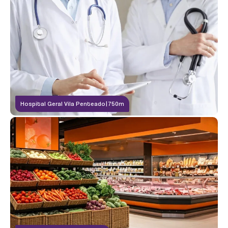
Área privativa das unidades:
42 e 45m² (2 Quartos + Terraço + Vaga)
Número de torres:
1
Número de andares:
4 Subsolos + Térreo + 28 Pavimentos Tipo
Número de vagas:
BRINQUEDOTECA
1
Hospital Geral Vila Penteado
|
750m
Número de dormitórios:
2
Construtora:
Kazzas
Incorporadora:
Kallas