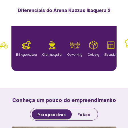
Diferenciais do Arena Kazzas Itaquera 2
Es
Brinquedoteca
Churrasqueira
Coworking
Delivery
Elevador
icletário
Go
Conheça um pouco do empreendimento
Perspectivas
Fotos