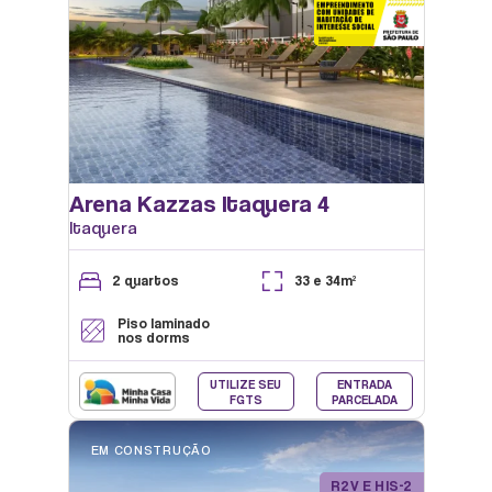
Arena Kazzas Itaquera 4
Itaquera
2 quartos
33 e 34m²
MINI MERCADO
Piso laminado
nos dorms
UTILIZE SEU
ENTRADA
FGTS
PARCELADA
EM CONSTRUÇÃO
R2V E HIS-2