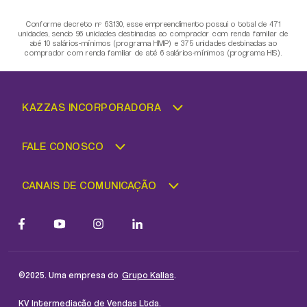
Conforme decreto nº 63.130, esse empreendimento possui o total de 471
unidades, sendo 96 unidades destinadas ao comprador com renda familiar de
até 10 salários-mínimos (programa HMP) e 375 unidades destinadas ao
comprador com renda familiar de até 6 salários-mínimos (programa HIS).
KAZZAS INCORPORADORA
FALE CONOSCO
CANAIS DE COMUNICAÇÃO
PORTARIA
©2025. Uma empresa do
.
Grupo Kallas
KV Intermediação de Vendas Ltda.