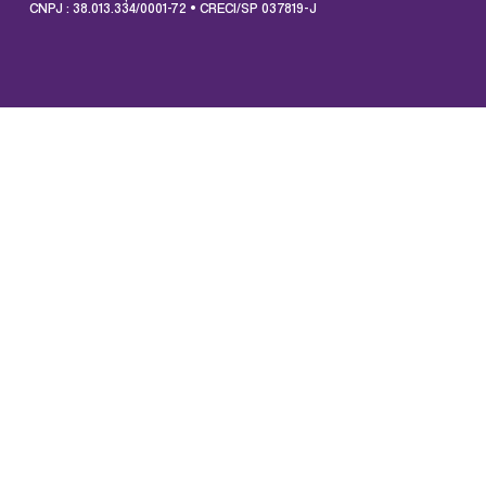
CNPJ : 38.013.334/0001-72 • CRECI/SP 037819-J
QUADRA AREIA