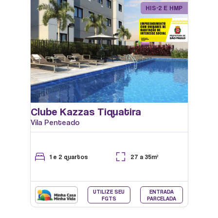
HIS-2 E HMP
PISCINA
Clube Kazzas Tiquatira
Vila Penteado
1 e 2 quartos
27 a 35m²
UTILIZE SEU
ENTRADA
FGTS
PARCELADA
PLAYGROUND