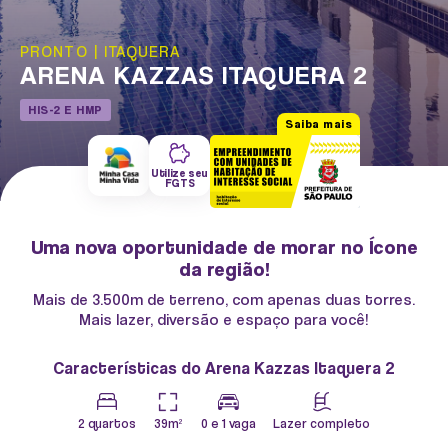
PRONTO
|
ITAQUERA
ARENA KAZZAS ITAQUERA 2
HIS-2 E HMP
Saiba mais
Utilize seu
FGTS
Uma nova oportunidade de morar no Ícone
da região!
Mais de 3.500m de terreno, com apenas duas torres.
Mais lazer, diversão e espaço para você!
Características do Arena Kazzas Itaquera 2
2 quartos
39m²
0 e 1 vaga
Lazer completo