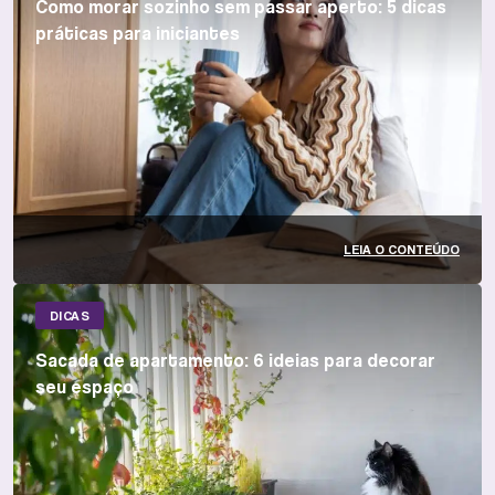
Como morar sozinho sem passar aperto: 5 dicas
práticas para iniciantes
LEIA O CONTEÚDO
DICAS
Sacada de apartamento: 6 ideias para decorar
seu espaço