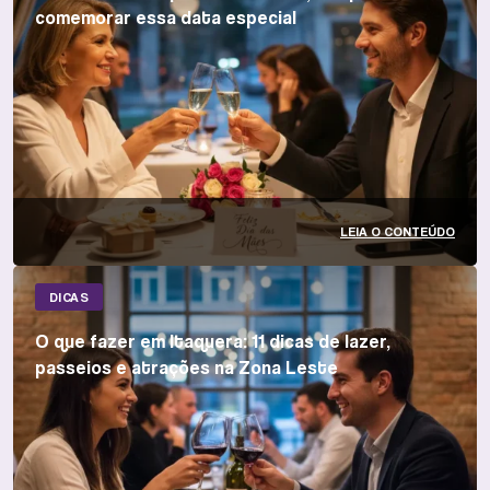
comemorar essa data especial
LEIA O CONTEÚDO
DICAS
O que fazer em Itaquera: 11 dicas de lazer,
passeios e atrações na Zona Leste