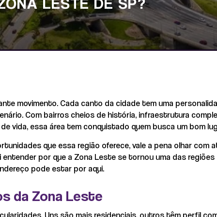
ZONA LESTE DE SP?
ante movimento. Cada canto da cidade tem uma personalida
nário. Com bairros cheios de história, infraestrutura comple
 de vida, essa área tem conquistado quem busca um bom lugar
rtunidades que essa região oferece, vale a pena olhar com 
i entender por que a Zona Leste se tornou uma das regiões 
endereço pode estar por aqui.
os da Zona Leste
ularidades. Uns são mais residenciais, outros têm perfil com