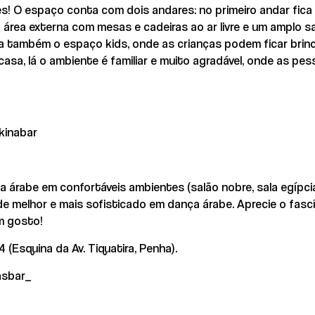
s! O espaço conta com dois andares: no primeiro andar fica
 área externa com mesas e cadeiras ao ar livre e um amplo sa
a também o espaço kids, onde as crianças podem ficar bri
casa, lá o ambiente é familiar e muito agradável, onde as pe
kinabar
ia árabe em confortáveis ambientes (salão nobre, sala egípci
e melhor e mais sofisticado em dança árabe. Aprecie o fascín
m gosto!
4 (Esquina da Av. Tiquatira, Penha).
asbar_