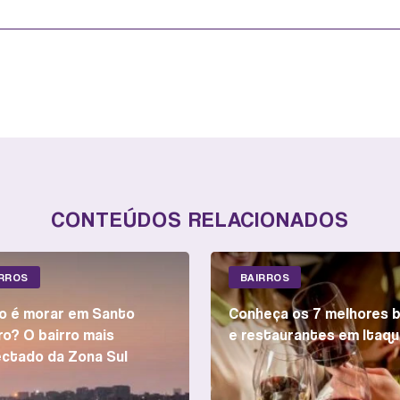
CONTEÚDOS RELACIONADOS
IRROS
BAIRROS
 é morar em Santo
Conheça os 7 melhores 
o? O bairro mais
e restaurantes em Itaqu
ctado da Zona Sul