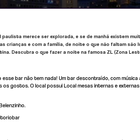
l paulista merece ser explorada, e se de manhã existem mu
as crianças e com a família, de noite o que não faltam são lu
tina. Descubra o que fazer a noite na famosa ZL (Zona Lest
io esse bar não tem nada! Um bar descontraído, com música 
s os gostos. O local possui Local mesas internas e externa
 Belenzinho.
toriobar