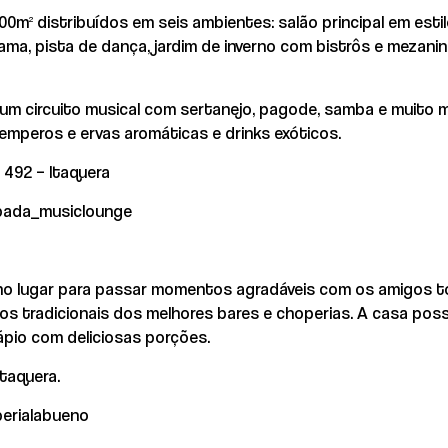
² distribuídos em seis ambientes: salão principal em estil
ma, pista de dança, jardim de inverno com bistrôs e mezani
um circuito musical com sertanejo, pagode, samba e muito ma
emperos e ervas aromáticas e drinks exóticos.
 492 – Itaquera
bada_musiclounge
imo lugar para passar momentos agradáveis com os amigos 
 tradicionais dos melhores bares e choperias. A casa poss
dápio com deliciosas porções.
Itaquera.
erialabueno