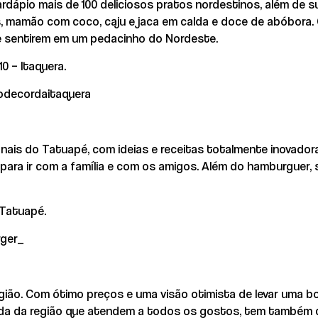
dápio mais de 100 deliciosos pratos nordestinos, além de su
, mamão com coco, caju e jaca em calda e doce de abóbora. 
e sentirem em um pedacinho do Nordeste.
0 – Itaquera.
aodecordaitaquera
nais do Tatuapé, com ideias e receitas totalmente inovador
 para ir com a família e com os amigos. Além do hamburguer
 Tatuapé.
rger_
ião. Com ótimo preços e uma visão otimista de levar uma bo
gelada da região que atendem a todos os gostos, tem também 