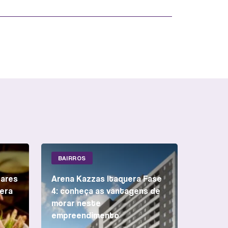
BAIRROS
bares
Arena Kazzas Itaquera Fase
era
4: conheça as vantagens de
morar neste
empreendimento