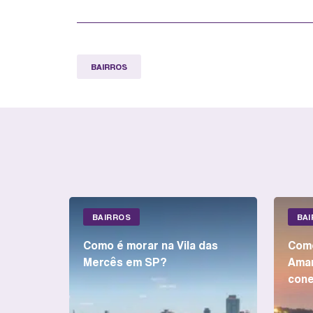
BAIRROS
BAIRROS
BA
Como é morar na Vila das
Como
Mercês em SP?
Amar
cone