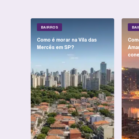
BAIRROS
BA
Como é morar na Vila das
Como
Mercês em SP?
Amar
cone