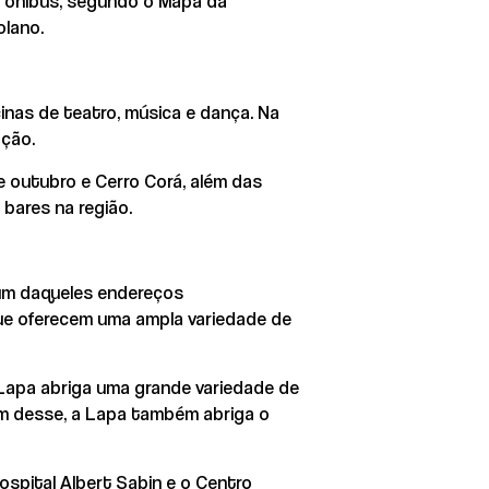
e ônibus, segundo o Mapa da
olano.
inas de teatro, música e dança. Na
ação.
e outubro e Cerro Corá, além das
bares na região.
é um daqueles endereços
que oferecem uma ampla variedade de
 Lapa abriga uma grande variedade de
ém desse, a Lapa também abriga o
ospital Albert Sabin e o Centro