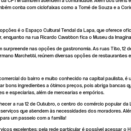
nte da CPTM também atendem a comunidade. Além dos trens 
 também conta com ciclofaixas como a Tomé de Souza e a Cori
 opções é o Espaço Cultural Tendal da Lapa, que oferece ofic
r, enquanto na rua Ricardo Cavatton fica o Museu da Imagin
m surpreende nas opções de gastronomia. As ruas Tito, 12 d
rmano Marchetti, reúnem diversas opções de restaurantes e 
comercial do bairro e muito conhecido na capital paulista, 
ar bons ingredientes a ótimos preços, pois abriga bancas 
xes e especiarias, além de mercearias e empórios.
ecer a rua 12 de Outubro, o centro do comércio popular da
 e serviços que atendem às necessidades dos moradores. Al
ara um passeio com a família!
viços excelentes: pela rede particular é possível acessar o H