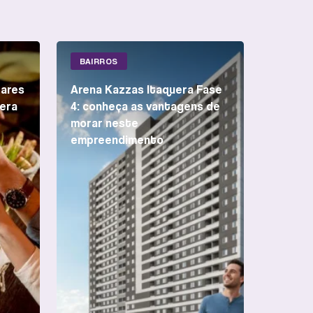
BAIRROS
bares
Arena Kazzas Itaquera Fase
era
4: conheça as vantagens de
morar neste
empreendimento