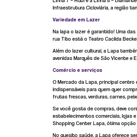
Linha 7 – Rubi e a Linha 8 – Diama
Infraestrutura Cicloviária, a região
Variedade em Lazer
Na lapa o lazer é garantido! Uma das
rua Tito está o Teatro Cacilda Becke
Além do lazer cultural, a Lapa també
avenidas Marquês de São Vicente e E
Comércio e serviços
O Mercado da Lapa, principal centro 
indispensáveis para quem quer compr
frutas frescas, verduras, carnes, pei
Se você gosta de compras, deve conh
estabelecimentos comerciais, lojas
Shopping Center Lapa, ótima opção p
No quesito saúde, a Lapa oferece ser