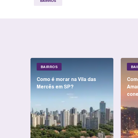
BAIRROS
BAIRROS
BA
Como é morar na Vila das
Como
Mercês em SP?
Amar
cone