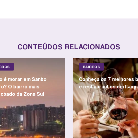
CONTEÚDOS RELACIONADOS
IRROS
BAIRROS
 é morar em Santo
Conheça os 7 melhores 
o? O bairro mais
e restaurantes em Itaqu
ctado da Zona Sul