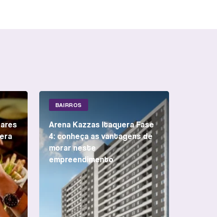
BAIRROS
bares
Arena Kazzas Itaquera Fase
era
4: conheça as vantagens de
morar neste
empreendimento