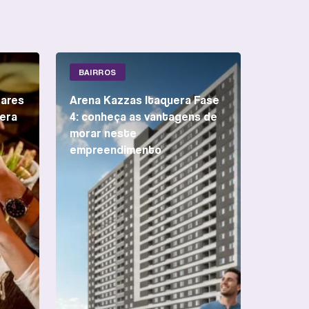
BAIRROS
bares
Arena Kazzas Itaquera Fase
era
4: conheça as vantagens de
morar neste
empreendimento