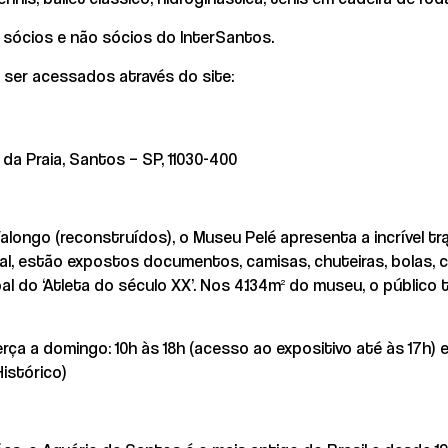
a sócios e não sócios do InterSantos.
ser acessados através do site:
da Praia, Santos – SP, 11030-400
longo (reconstruídos), o Museu Pelé apresenta a incrível tr
cal, estão expostos documentos, camisas, chuteiras, bolas, 
l do ‘Atleta do século XX’. Nos 4.134m² do museu, o público 
rça a domingo: 10h às 18h (acesso ao expositivo até às 17h) 
istórico)