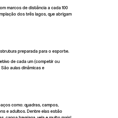
com marcos de distância a cada 100
emplação dos três lagos, que abrigam
strutura preparada para o esporte.
jetivo de cada um (competir ou
 São aulas dinâmicas e
spaços como: quadras, campos,
ens e adultos. Dentre elas estão
s, canoa havaiana, vela e muito mais!