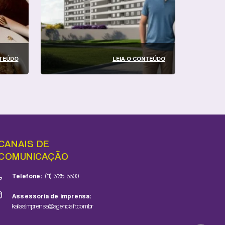
NTEÚDO
LEIA O CONTEÚDO
CANAIS DE
COMUNICAÇÃO
Telefone:
(11) 3135-5500
Assessoria de imprensa:
kallas.imprensa@agenciafr.com.br