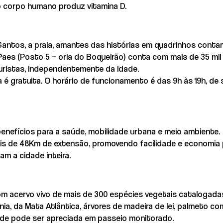
o corpo humano produz vitamina D.
 Santos, a praia, amantes das histórias em quadrinhos cont
Paes (Posto 5 – orla do Boqueirão) conta com mais de 35 mil
uristas, independentemente da idade.
a é gratuita. O horário de funcionamento é das 9h às 19h, de
benefícios para a saúde, mobilidade urbana e meio ambiente.
ais de 48Km de extensão, promovendo facilidade e economia
gam a cidade inteira.
om acervo vivo de mais de 300 espécies vegetais catalogadas
, da Mata Atlântica, árvores de madeira de lei, palmeto co
ade pode ser apreciada em passeio monitorado.