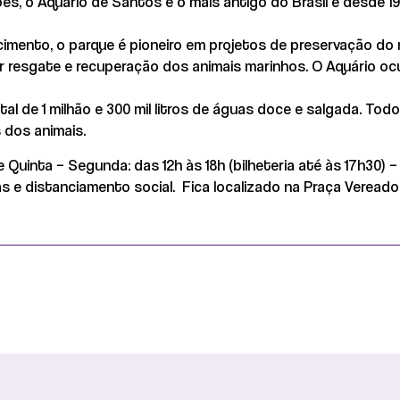
, o Aquário de Santos é o mais antigo do Brasil e desde 1
cimento, o parque é pioneiro em projetos de preservação do 
lizar resgate e recuperação dos animais marinhos. O Aquário o
l de 1 milhão e 300 mil litros de águas doce e salgada. To
 dos animais.
 Quinta – Segunda: das 12h às 18h (bilheteria até às 17h30) 
s e distanciamento social. Fica localizado na Praça Vereador