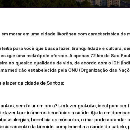
 em morar em uma cidade litorânea com característica de 
feita para você que busca lazer, tranquilidade e cultura, s
des que uma metrópole oferece. A apenas 72 km de São Pau
leira no quesito qualidade de vida, de acordo com o IDH (Ín
uma medição estabelecida pela ONU (Organização das Naçõe
a e lazer da cidade de Santos:
ntos, sem falar em praia? Um lazer gratuito, ideal para ser 
e lazer traz inúmeros benefícios a saúde. Ajuda em doenças 
bate alergias, beneficia os músculos, o mar pode abrandar o
funcionamento da tireoide, complementa a saúde do cabelo, 