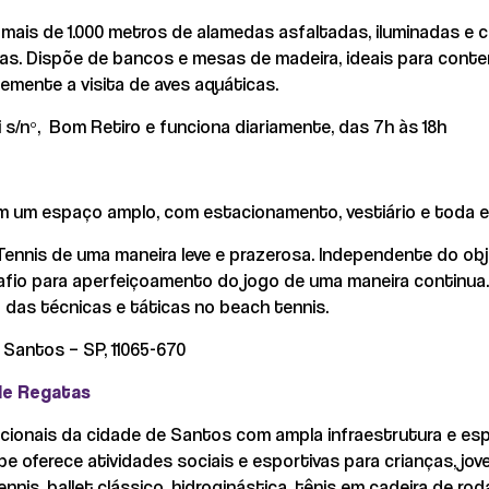
mais de 1.000 metros de alamedas asfaltadas, iluminadas e 
ivas. Dispõe de bancos e mesas de madeira, ideais para cont
temente a visita de aves aquáticas.
i s/nº, Bom Retiro e funciona diariamente, das 7h às 18h
m um espaço amplo, com estacionamento, vestiário e toda e
ennis de uma maneira leve e prazerosa. Independente do ob
safio para aperfeiçoamento do jogo de uma maneira continua.
 das técnicas e táticas no beach tennis.
 Santos – SP, 11065-670
 de Regatas
icionais da cidade de Santos com ampla infraestrutura e e
be oferece atividades sociais e esportivas para crianças, jov
s, ballet clássico, hidroginástica, tênis em cadeira de roda