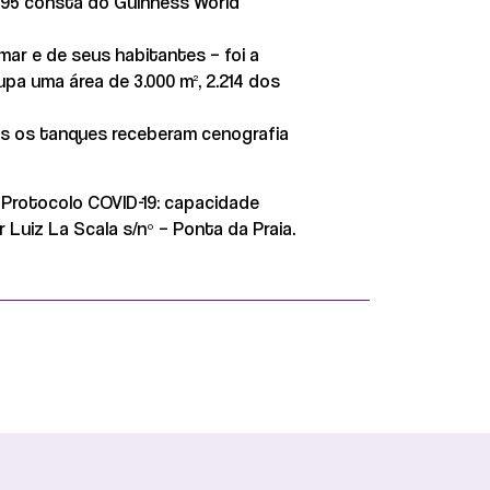
995 consta do Guinness World
mar e de seus habitantes – foi a
cupa uma área de 3.000 m², 2.214 dos
dos os tanques receberam cenografia
– Protocolo COVID-19: capacidade
 Luiz La Scala s/nº – Ponta da Praia.