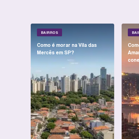
BAIRROS
BA
Como é morar na Vila das
Como
Mercês em SP?
Amar
cone