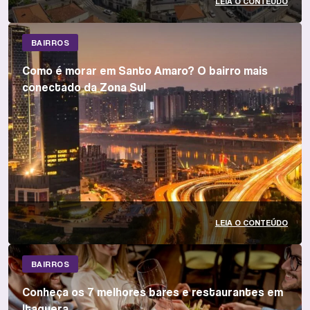
LEIA O CONTEÚDO
BAIRROS
Como é morar em Santo Amaro? O bairro mais
conectado da Zona Sul
LEIA O CONTEÚDO
BAIRROS
Conheça os 7 melhores bares e restaurantes em
Itaquera